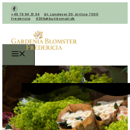
+45 75 94 31 34
​Gl. Landevej 30, Erritsø 7000
Fredericia
4306@butiksmail.dk