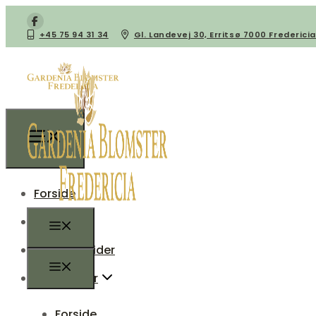
+45 75 94 31 34
​Gl. Landevej 30, Erritsø 7000 Fredericia
Forside
Butikken
Åbningstider
Vi tilbyder
Forside