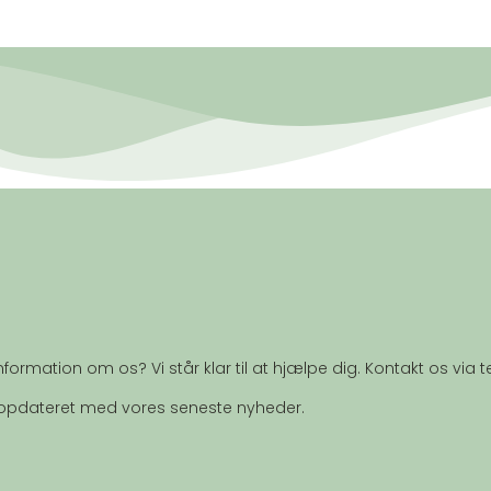
formation om os? Vi står klar til at hjælpe dig. Kontakt os via t
g opdateret med vores seneste nyheder.