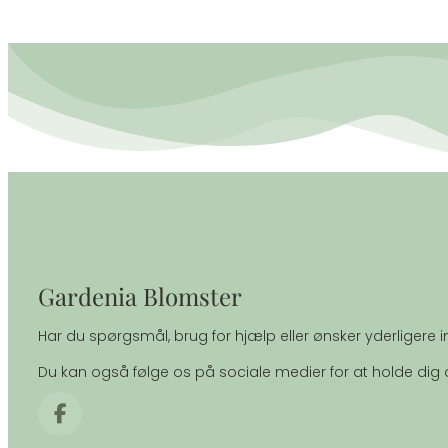
Gardenia Blomster
Har du spørgsmål, brug for hjælp eller ønsker yderligere in
Du kan også følge os på sociale medier for at holde di