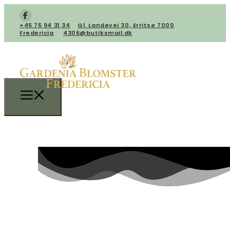
+45 75 94 31 34
​Gl. Landevej 30, Erritsø 7000
Fredericia
4306@butiksmail.dk