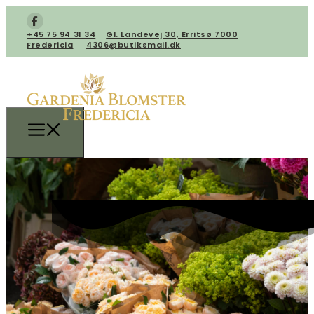
+45 75 94 31 34
​Gl. Landevej 30, Erritsø 7000
Fredericia
4306@butiksmail.dk